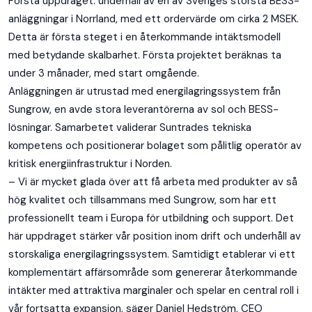
Första uppdraget: underhåll av en av Sveriges största BESS-
anläggningar i Norrland, med ett ordervärde om cirka 2 MSEK.
Detta är första steget i en återkommande intäktsmodell
med betydande skalbarhet. Första projektet beräknas ta
under 3 månader, med start omgående.
Anläggningen är utrustad med energilagringssystem från
Sungrow, en avde stora leverantörerna av sol och BESS-
lösningar. Samarbetet validerar Suntrades tekniska
kompetens och positionerar bolaget som pålitlig operatör av
kritisk energiinfrastruktur i Norden.
– Vi är mycket glada över att få arbeta med produkter av så
hög kvalitet och tillsammans med Sungrow, som har ett
professionellt team i Europa för utbildning och support. Det
här uppdraget stärker vår position inom drift och underhåll av
storskaliga energilagringssystem. Samtidigt etablerar vi ett
komplementärt affärsområde som genererar återkommande
intäkter med attraktiva marginaler och spelar en central roll i
vår fortsatta expansion, säger Daniel Hedström, CEO