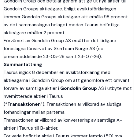
Investor
Gondolin Group och betalar genom att ge ut nya aktier till
Gondolin Groups aktieägare. Enligt avsiktsförklaringen
Governance
kommer Gondolin Groups aktieägare att erhålla 98 procent
av det sammanslagna bolaget medan Taurus befintliga
aktieägare erhåller 2 procent.
Förvärvet av Gondolin Group AS ersätter det tidigare
föreslagna förvärvet av SkinTeam Norge AS (se
pressmeddelande 23-03-29 samt 23-07-26).
Sammanfattning
Taurus ingick 8 december en avsiktsförklaring med
aktieägarna i Gondolin Group om att genomföra ett omvänt
förvärv av samtliga aktier i
Gondolin Group
AS i utbyte mot
nyemitterade aktier i Taurus
(”
Transaktionen
”). Transaktionen är villkorad av slutliga
förhandlingar mellan parterna.
Transaktionen är villkorad av konvertering av samtliga A-
aktier i Taurus till B-aktier.
För varje befintlig aktie i Taurus kommer femtio (50) nya