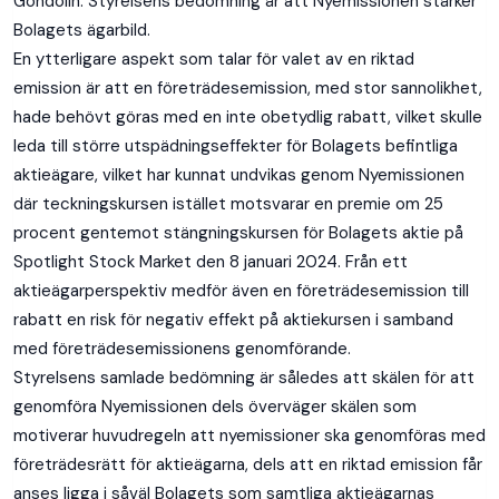
Gondolin. Styrelsens bedömning är att Nyemissionen stärker
Bolagets ägarbild.
En ytterligare aspekt som talar för valet av en riktad
emission är att en företrädesemission, med stor sannolikhet,
hade behövt göras med en inte obetydlig rabatt, vilket skulle
leda till större utspädningseffekter för Bolagets befintliga
aktieägare, vilket har kunnat undvikas genom Nyemissionen
där teckningskursen istället motsvarar en premie om 25
procent gentemot stängningskursen för Bolagets aktie på
Spotlight Stock Market den 8 januari 2024. Från ett
aktieägarperspektiv medför även en företrädesemission till
rabatt en risk för negativ effekt på aktiekursen i samband
med företrädesemissionens genomförande.
Styrelsens samlade bedömning är således att skälen för att
genomföra Nyemissionen dels överväger skälen som
motiverar huvudregeln att nyemissioner ska genomföras med
företrädesrätt för aktieägarna, dels att en riktad emission får
anses ligga i såväl Bolagets som samtliga aktieägarnas