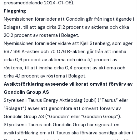
pressmeddelande 2024-01-08).
Flaggning
Nyemissionen föranleder att Gondolin går från inget ägande i
Bolaget, till att äga cirka 21,2 procent av aktierna och cirka
20,2 procent av rösterna i Bolaget.
Nyemissionen föranleder vidare att Kjell Stenberg, som äger
987 891 A-aktier och 75 076 B-aktier, går från att inneha
cirka 0,6 procent av aktierna och cirka 5,1 procent av
rösterna, till att inneha cirka 0,4 procent av aktierna och
cirka 4,1 procent av rösterna i Bolaget.
Avsiktsförklaring avseende villkorat omvänt förvärv av
Gondolin Group AS
Home
Styrelsen i Taurus Energy Aktiebolag (publ) (”Taurus” eller
”Bolaget”) avser att genomföra ett omvänt förvärv av
Media
Gondolin Group AS (”Gondolin” eller ”Gondolin Group”).
Om Oss
Styrelsen i Taurus och Gondolin Group har signerat en
avsiktsförklaring om att Taurus ska förvärva samtliga aktier i