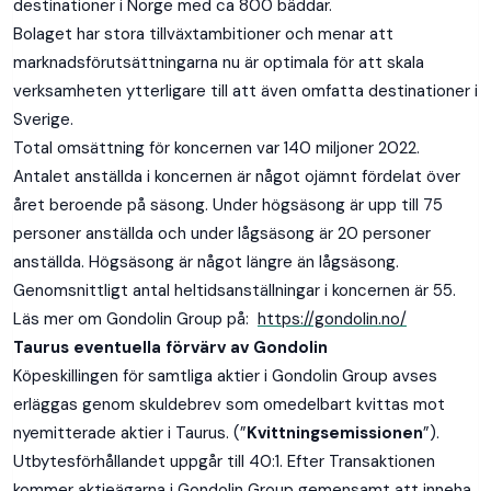
destinationer i Norge med ca 800 bäddar.
Bolaget har stora tillväxtambitioner och menar att
marknadsförutsättningarna nu är optimala för att skala
verksamheten ytterligare till att även omfatta destinationer i
Sverige.
Total omsättning för koncernen var 140 miljoner 2022.
Antalet anställda i koncernen är något ojämnt fördelat över
året beroende på säsong. Under högsäsong är upp till 75
personer anställda och under lågsäsong är 20 personer
anställda. Högsäsong är något längre än lågsäsong.
Genomsnittligt antal heltidsanställningar i koncernen är 55.
Läs mer om Gondolin Group på:
https://gondolin.no/
Taurus eventuella förvärv av Gondolin
Köpeskillingen för samtliga aktier i Gondolin Group avses
erläggas genom skuldebrev som omedelbart kvittas mot
nyemitterade aktier i Taurus. (”
Kvittningsemissionen
”).
Utbytesförhållandet uppgår till 40:1. Efter Transaktionen
kommer aktieägarna i Gondolin Group gemensamt att inneha