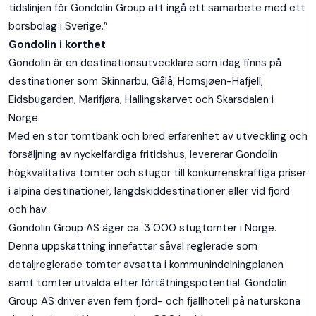
tidslinjen för Gondolin Group att ingå ett samarbete med ett
börsbolag i Sverige.”
Gondolin i korthet
Gondolin är en destinationsutvecklare som idag finns på
destinationer som Skinnarbu, Gålå, Hornsjøen-Hafjell,
Eidsbugarden, Marifjøra, Hallingskarvet och Skarsdalen i
Norge.
Med en stor tomtbank och bred erfarenhet av utveckling och
försäljning av nyckelfärdiga fritidshus, levererar Gondolin
högkvalitativa tomter och stugor till konkurrenskraftiga priser
i alpina destinationer, längdskiddestinationer eller vid fjord
och hav.
Gondolin Group AS äger ca. 3 000 stugtomter i Norge.
Denna uppskattning innefattar såväl reglerade som
detaljreglerade tomter avsatta i kommunindelningplanen
samt tomter utvalda efter förtätningspotential. Gondolin
Group AS driver även fem fjord- och fjällhotell på natursköna