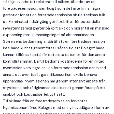
till följd av arbetet relaterat till säkerställandet av en
företrädesemission, samtidigt som det inte finns några
garantier för att en företrädesemission skulle tecknas fullt
ut. En minskad tidsåtgång ger flexibilitet för potentiella
investeringsmöjligheter på kort sikt och bidrar till en minskad
exponering mot kurssvängningar på aktiemarknaden.
Styrelsens bedömning är därtill att en företrädesemission
inte hade kunnat genomföras i sådan tid att Bolaget hade
kunnat tillföras kapital för det sista datumet för den andra
kontrollstämman. Därtill bedöms kostnaderna för en riktad
nyemission vara lägre än i en företrädesemission där, bland
annat, ett eventuellt garantikonsortium skulle behöva
upphandlas. Nyemissionen har genom intensivt arbete från
styrelsens och rådgivarnas sida kunnat genomföras på ett
snabbt och kostnadseffektivt sätt.
Till skillnad från en företrädesemission förväntas
Nyemissionen förse Bolaget med en ny huvudägare i form av